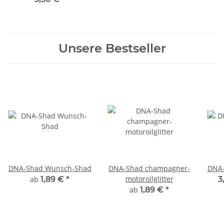
Unsere Bestseller
DNA-Shad Wunsch-Shad
DNA-Shad champagner-
DNA-
motoroilglitter
ab
1,89 €
*
3
ab
1,89 €
*